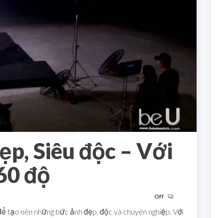
ẹp, Siêu độc – Với
60 độ
Off
 để tạo nên những bức ảnh đẹp, độc và chuyên nghiệp. Với