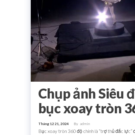
Chụp ảnh Siêu đ
bục xoay tròn 3
Tháng 12 21, 2024
By
admin
Bục xoay tròn 360 độ chính là “trợ thủ đắc lực”