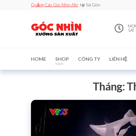
Quảng Cáo Góc Nhìn Altr
tại Sài Gòn
0912502060
Xe đẩy
MON 
bán
SAT 
– Xưởng
hàng /
Quầy
Sản Xuất
Booth
bán
hàng /
Standee
HOME
SHOP
CÔNG TY
LIÊN HỆ
/ Vòng
NEW!
Xoay
may
mắn
Tháng:
T