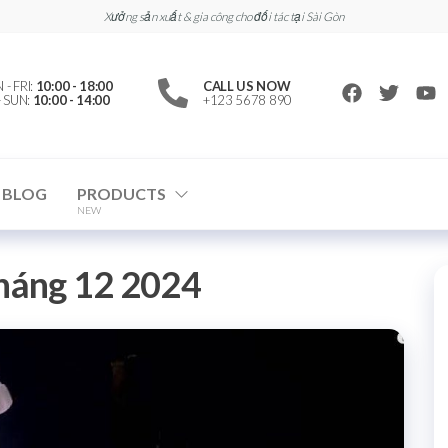
Xưởng sản xuất & gia công cho đối tác tại Sài Gòn
- FRI:
10:00 - 18:00
CALL US NOW
- SUN:
10:00 - 14:00
+123 5678 890
BLOG
PRODUCTS
NEW
háng 12 2024