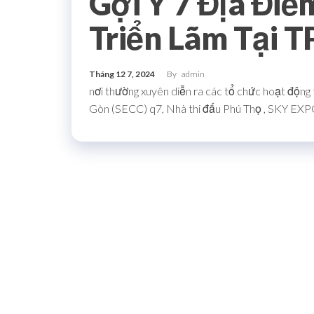
Gợi Ý 7 Địa Đi
Triển Lãm Tại 
Tháng 12 7, 2024
By
admin
nơi thường xuyên diễn ra các tổ chức hoạt động t
Gòn (SECC) q7, Nhà thi đấu Phú Thọ , SKY EX