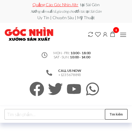
Quảng Cáo Góc Nhìn Altr
tại Sài Gòn
Xưởng sản xuất & gia công cho đối tác tại Sài Gòn
Uy Tín | Chuyên Sâu | Mỹ Thuật
0912502060
Xe đẩy
0
bán
– Xưởng
hàng /
Quầy
Sản Xuất
Booth
bán
MON - FRI:
10:00 - 18:00
SAT - SUN:
10:00 - 14:00
hàng /
Standee
/ Vòng
CALL US NOW
Xoay
+123 5678 890
may
mắn
Tìm kiếm