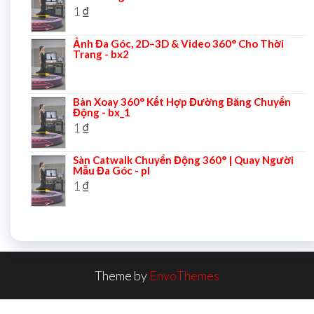
1
₫
Ảnh Đa Góc, 2D–3D & Video 360° Cho Thời
Trang - bx2
Bàn Xoay 360° Kết Hợp Đường Băng Chuyển
Động - bx_1
1
₫
Sàn Catwalk Chuyển Động 360° | Quay Người
Mẫu Đa Góc - pl
1
₫
Theme by
EnvoThemes