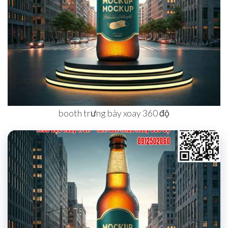
booth trưng bày xoay 360 độ