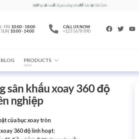
Xưởng sản xuất & gia công cho đối tác tại Sài Gòn
- FRI:
10:00 - 18:00
CALL US NOW
- SUN:
10:00 - 14:00
+123 5678 890
BLOG
PRODUCTS
NEW
g sân khấu xoay 360 độ
ên nghiệp
bật của bục xoay tròn
xoay 360 độ linh hoạt: