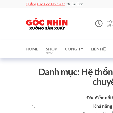
Quảng Cáo Góc Nhìn Altr
tại Sài Gòn
0912502060
Xe đẩy
MON 
bán
SAT 
– Xưởng
hàng /
Quầy
Sản Xuất
Booth
bán
hàng /
Standee
HOME
SHOP
CÔNG TY
LIÊN HỆ
/ Vòng
NEW!
Xoay
may
mắn
Danh mục:
Hệ thốn
chuy
Đặc điểm nổi 
Khả năng 