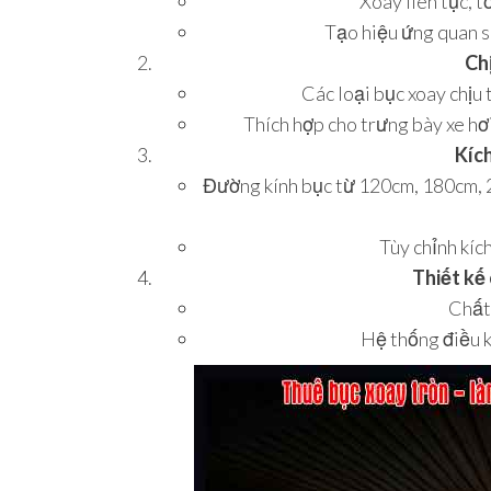
Xoay liên tục, t
Tạo hiệu ứng quan s
Chị
Các loại bục xoay chịu 
Thích hợp cho trưng bày xe hơ
Kíc
Đường kính bục từ 120cm, 180cm, 
Tùy chỉnh kíc
Thiết kế
Chất 
Hệ thống điều k