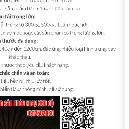
ốc độ điều chỉnh được theo nhu cầu.
át sản phẩm từ nhiều góc độ khác nhau.
u tải trọng lớn:
tải trọng từ 300kg, 500kg, 1 tấn hoặc hơn.
i, máy móc hoặc các sản phẩm có trọng lượng lớn.
h thước đa dạng:
240cm đến 1200cm, đáp ứng nhiều loại hình trưng bày
khác nhau.
h thước theo yêu cầu khách hàng.
 chắc chắn và an toàn:
liệu bền bỉ, chịu lực tốt.
hiển từ xa thông minh, dễ sử dụng.