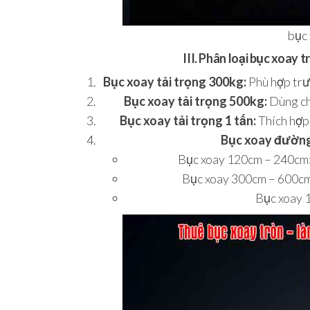
bục
III. Phân loại bục xoay 
Bục xoay tải trọng 300kg:
Phù hợp trư
Bục xoay tải trọng 500kg:
Dùng cho
Bục xoay tải trọng 1 tấn:
Thích hợp 
Bục xoay đường
Bục xoay 120cm – 240cm:
Bục xoay 300cm – 600cm:
Bục xoay 1