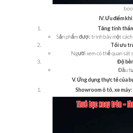
boo
IV. Ưu điểm kh
Tăng tính thẩm
Sản phẩm được trình bày một cách 
Tối ưu tr
Người xem có thể quan sát 
Độ bền 
Đầu tư
V. Ứng dụng thực tế của b
Showroom ô tô, xe máy: