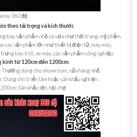
 xoay 360 độ
tròn theo tải trọng và kích thước
ng bày sản phẩm nhỏ và vừa như thời trang, mỹ phẩm.
 các sản phẩm lớn như thiết bị điện tử, máy móc.
trưng bày ô tô, xe máy, các sản phẩm công nghiệp.
 kính từ 120cm đến 1200cm:
 Thường dùng cho showroom, cửa hàng nhỏ.
 Dùng cho triển lãm hoặc sân khấu sự kiện.
200cm: Sân khấu lớn, hội chợ.