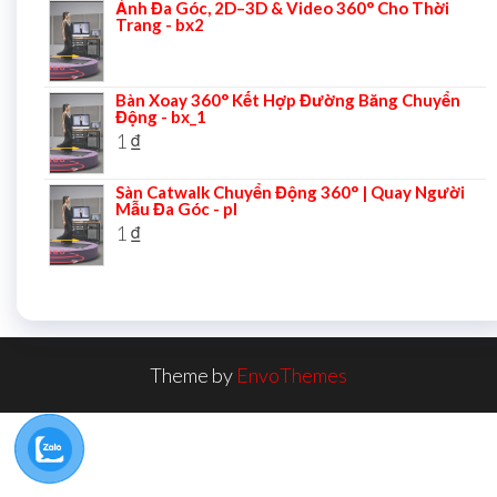
Ảnh Đa Góc, 2D–3D & Video 360° Cho Thời
Trang - bx2
Bàn Xoay 360° Kết Hợp Đường Băng Chuyển
Động - bx_1
1
₫
Sàn Catwalk Chuyển Động 360° | Quay Người
Mẫu Đa Góc - pl
1
₫
Theme by
EnvoThemes