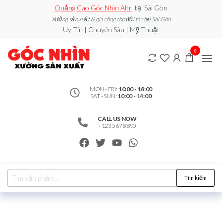
Quảng Cáo Góc Nhìn Altr
tại Sài Gòn
Xưởng sản xuất & gia công cho đối tác tại Sài Gòn
Uy Tín | Chuyên Sâu | Mỹ Thuật
0912502060
Xe đẩy
0
bán
– Xưởng
hàng /
Quầy
Sản Xuất
Booth
bán
MON - FRI:
10:00 - 18:00
SAT - SUN:
10:00 - 14:00
hàng /
Standee
/ Vòng
CALL US NOW
Xoay
+123 5678 890
may
mắn
Tìm kiếm