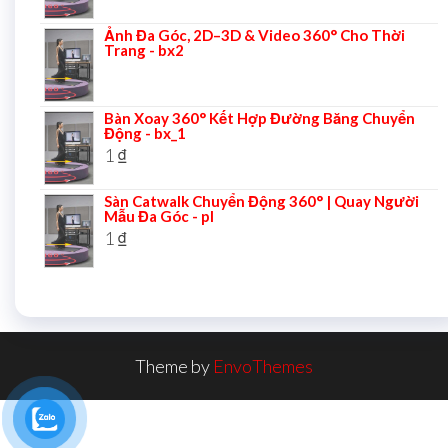
Ảnh Đa Góc, 2D–3D & Video 360° Cho Thời
Trang - bx2
Bàn Xoay 360° Kết Hợp Đường Băng Chuyển
Động - bx_1
1
₫
Sàn Catwalk Chuyển Động 360° | Quay Người
Mẫu Đa Góc - pl
1
₫
Theme by
EnvoThemes