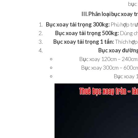
bục
III. Phân loại bục xoay 
Bục xoay tải trọng 300kg:
Phù hợp trư
Bục xoay tải trọng 500kg:
Dùng cho
Bục xoay tải trọng 1 tấn:
Thích hợp 
Bục xoay đường
Bục xoay 120cm – 240cm:
Bục xoay 300cm – 600cm:
Bục xoay 1