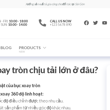
Xưởng sản xuất & gia công cho đối tác tại Sài Gòn
- FRI:
10:00 - 18:00
CALL US NOW
- SUN:
10:00 - 14:00
+123 5678 890
BLOG
PRODUCTS
NEW
y tròn chịu tải lớn ở đâu?
bật của bục xoay tròn
xoay 360 độ linh hoạt:
ốc độ điều chỉnh được theo nhu cầu.
át sản phẩm từ nhiều góc độ khác nhau.