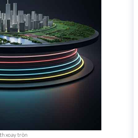
th xoay tròn