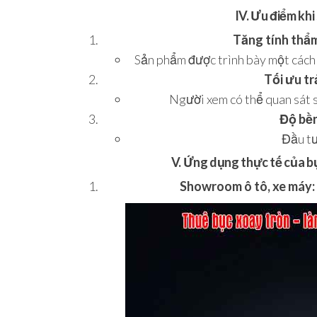
IV. Ưu điểm kh
Tăng tính thẩm
Sản phẩm được trình bày một cách 
Tối ưu tr
Người xem có thể quan sát 
Độ bền 
Đầu tư
V. Ứng dụng thực tế của b
Showroom ô tô, xe máy: