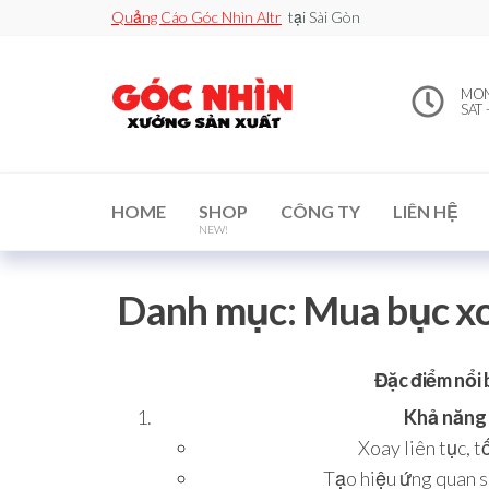
Quảng Cáo Góc Nhìn Altr
tại Sài Gòn
0912502060
Xe đẩy
MON 
bán
SAT 
– Xưởng
hàng /
Quầy
Sản Xuất
Booth
bán
hàng /
Standee
HOME
SHOP
CÔNG TY
LIÊN HỆ
/ Vòng
NEW!
Xoay
may
mắn
Danh mục:
Mua bục xoa
Đặc điểm nổi 
Khả năng 
Xoay liên tục, t
Tạo hiệu ứng quan s