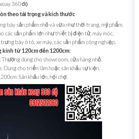
 xoay 360 độ
tròn theo tải trọng và kích thước
ng bày sản phẩm nhỏ và vừa như thời trang, mỹ phẩm.
 các sản phẩm lớn như thiết bị điện tử, máy móc.
trưng bày ô tô, xe máy, các sản phẩm công nghiệp.
 kính từ 120cm đến 1200cm:
 Thường dùng cho showroom, cửa hàng nhỏ.
 Dùng cho triển lãm hoặc sân khấu sự kiện.
200cm: Sân khấu lớn, hội chợ.