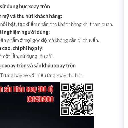
i sử dụng bục xoay tròn
 mỹ và thu hút khách hàng:
nổi bật, tạo điểm nhấn cho khách hàng khi tham quan.
ải nghiệm người dùng:
sản phẩm ở mọi góc độ mà không cần di chuyển.
cao, chi phí hợp lý:
 một lần, sử dụng lâu dài.
ục xoay tròn và sân khấu xoay tròn
Trưng bày xe với hiệu ứng xoay thu hút.