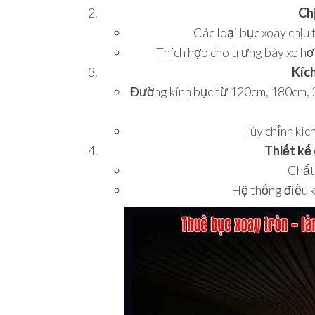
Chị
Các loại bục xoay chịu 
Thích hợp cho trưng bày xe hơ
Kíc
Đường kính bục từ 120cm, 180cm, 
Tùy chỉnh kíc
Thiết kế
Chất 
Hệ thống điều k