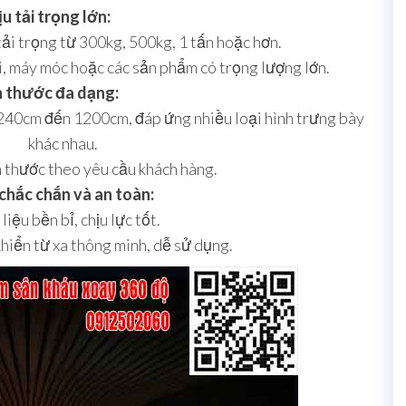
u tải trọng lớn:
tải trọng từ 300kg, 500kg, 1 tấn hoặc hơn.
i, máy móc hoặc các sản phẩm có trọng lượng lớn.
h thước đa dạng:
240cm đến 1200cm, đáp ứng nhiều loại hình trưng bày
khác nhau.
h thước theo yêu cầu khách hàng.
 chắc chắn và an toàn:
liệu bền bỉ, chịu lực tốt.
hiển từ xa thông minh, dễ sử dụng.