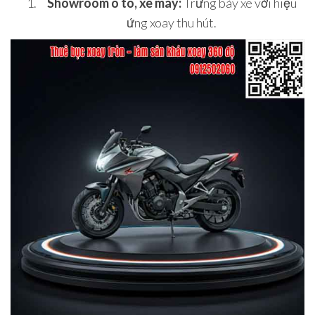
Showroom ô tô, xe máy:
Trưng bày xe với hiệu
ứng xoay thu hút.