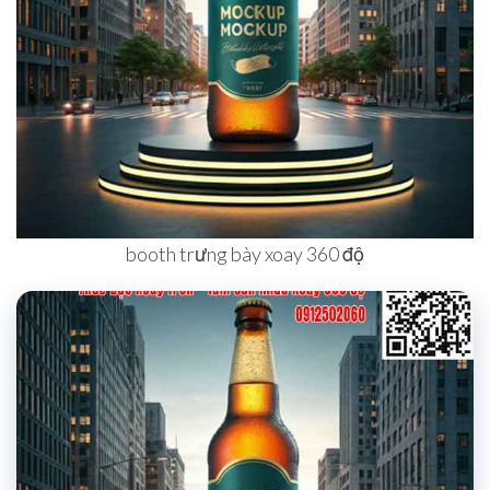
booth trưng bày xoay 360 độ