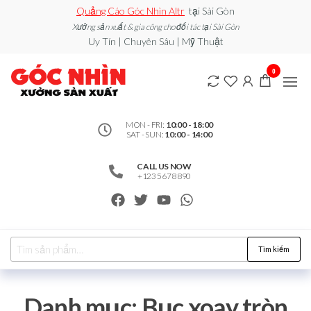
Quảng Cáo Góc Nhìn Altr
tại Sài Gòn
Xưởng sản xuất & gia công cho đối tác tại Sài Gòn
Uy Tín | Chuyên Sâu | Mỹ Thuật
0912502060
Xe đẩy
0
bán
– Xưởng
hàng /
Quầy
Sản Xuất
Booth
bán
MON - FRI:
10:00 - 18:00
SAT - SUN:
10:00 - 14:00
hàng /
Standee
/ Vòng
CALL US NOW
Xoay
+123 5678 890
may
mắn
Tìm kiếm
Danh mục:
Bục xoay tròn