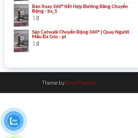
Bàn Xoay 360° Kết Hợp Đường Băng Chuyển
Động - bx_1
1
₫
Sàn Catwalk Chuyển Động 360° | Quay Người
Mẫu Đa Góc - pl
1
₫
Theme by
EnvoThemes