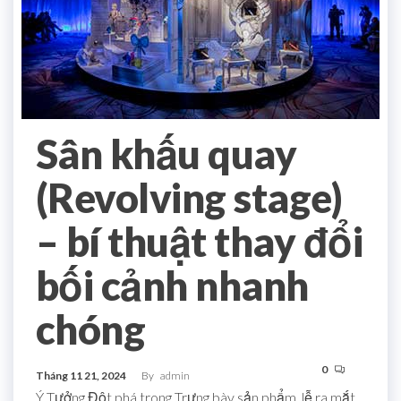
Sân khấu quay
(Revolving stage)
– bí thuật thay đổi
bối cảnh nhanh
chóng
0
Tháng 11 21, 2024
By
admin
Ý Tưởng Đột phá trong Trưng bày sản phẩm, lễ ra mắt