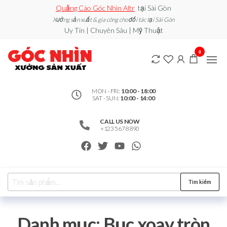
Quảng Cáo Góc Nhìn Altr
tại Sài Gòn
Xưởng sản xuất & gia công cho đối tác tại Sài Gòn
Uy Tín | Chuyên Sâu | Mỹ Thuật
0912502060
Xe đẩy
0
bán
– Xưởng
hàng /
Quầy
Sản Xuất
Booth
bán
MON - FRI:
10:00 - 18:00
SAT - SUN:
10:00 - 14:00
hàng /
Standee
/ Vòng
CALL US NOW
Xoay
+123 5678 890
may
mắn
Tìm kiếm
Danh mục:
Bục xoay tròn