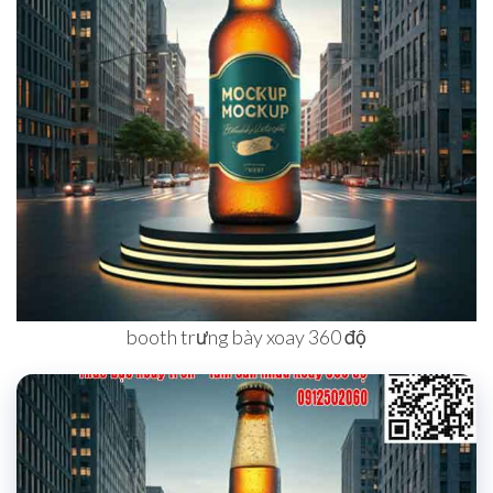
booth trưng bày xoay 360 độ