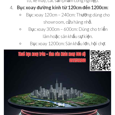
tô, xe máy, các sản phẩm công nghiệp.
Bục xoay đường kính từ 120cm đến 1200cm:
Bục xoay 120cm – 240cm: Thường dùng cho
showroom, cửa hàng nhỏ.
Bục xoay 300cm – 600cm: Dùng cho triển
lãm hoặc sân khấu sự kiện.
Bục xoay 1200cm: Sân khấu lớn, hội chợ.