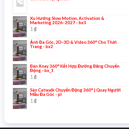
Xu Hướng Slow Motion, Activation &
Marketing 2026–2027 - bx3
1
₫
Ảnh Đa Góc, 2D–3D & Video 360° Cho Thời
Trang - bx2
Bàn Xoay 360° Kết Hợp Đường Băng Chuyển
Động - bx_1
1
₫
Sàn Catwalk Chuyển Động 360° | Quay Người
Mẫu Đa Góc - pl
1
₫