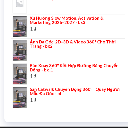
Xu Hướng Slow Motion, Activation &
Marketing 2026–2027 - bx3
1
₫
Ảnh Đa Góc, 2D–3D & Video 360° Cho Thời
Trang - bx2
Bàn Xoay 360° Kết Hợp Đường Băng Chuyển
Động - bx_1
1
₫
Sàn Catwalk Chuyển Động 360° | Quay Người
Mẫu Đa Góc - pl
1
₫