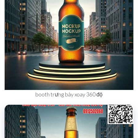
booth trưng bày xoay 360 độ