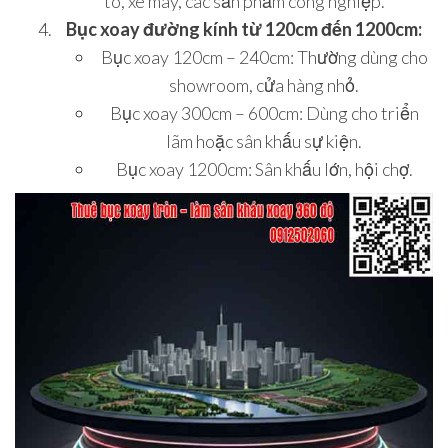
tô, xe máy, các sản phẩm công nghiệp.
Bục xoay đường kính từ 120cm đến 1200cm:
Bục xoay 120cm – 240cm: Thường dùng cho
showroom, cửa hàng nhỏ.
Bục xoay 300cm – 600cm: Dùng cho triển
lãm hoặc sân khấu sự kiện.
Bục xoay 1200cm: Sân khấu lớn, hội chợ.