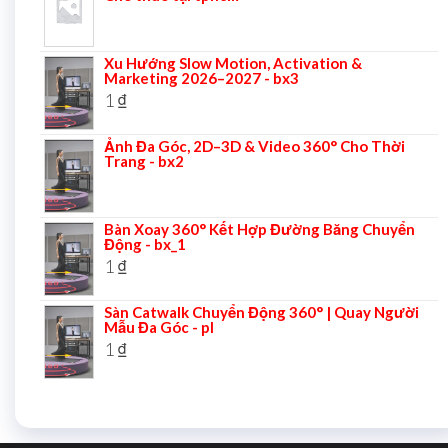
Xu Hướng Slow Motion, Activation &
Marketing 2026–2027 - bx3
1
₫
Ảnh Đa Góc, 2D–3D & Video 360° Cho Thời
Trang - bx2
Bàn Xoay 360° Kết Hợp Đường Băng Chuyển
Động - bx_1
1
₫
Sàn Catwalk Chuyển Động 360° | Quay Người
Mẫu Đa Góc - pl
1
₫