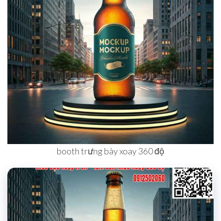
booth trưng bày xoay 360 độ