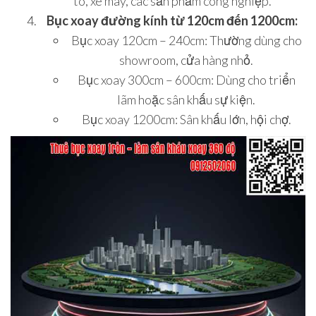
tô, xe máy, các sản phẩm công nghiệp.
Bục xoay đường kính từ 120cm đến 1200cm:
Bục xoay 120cm – 240cm: Thường dùng cho
showroom, cửa hàng nhỏ.
Bục xoay 300cm – 600cm: Dùng cho triển
lãm hoặc sân khấu sự kiện.
Bục xoay 1200cm: Sân khấu lớn, hội chợ.