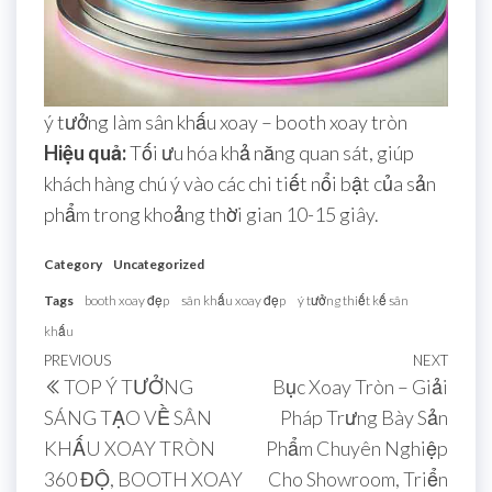
ý tưởng làm sân khấu xoay – booth xoay tròn
Hiệu quả:
Tối ưu hóa khả năng quan sát, giúp
khách hàng chú ý vào các chi tiết nổi bật của sản
phẩm trong khoảng thời gian 10-15 giây.
Category
Uncategorized
Tags
booth xoay đẹp
sân khấu xoay đẹp
ý tưởng thiết kế sân
khấu
PREVIOUS
NEXT
TOP Ý TƯỞNG
Bục Xoay Tròn – Giải
SÁNG TẠO VỀ SÂN
Pháp Trưng Bày Sản
KHẤU XOAY TRÒN
Phẩm Chuyên Nghiệp
360 ĐỘ, BOOTH XOAY
Cho Showroom, Triển