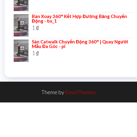
Bàn Xoay 360° Kết Hợp Đường Băng Chuyển
Động - bx_1
1
₫
Sàn Catwalk Chuyển Động 360° | Quay Người
Mẫu Đa Góc - pl
1
₫
Theme by
EnvoThemes