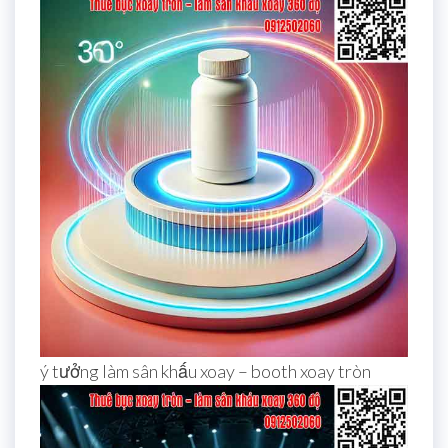
ý tưởng làm sân khấu xoay – booth xoay tròn