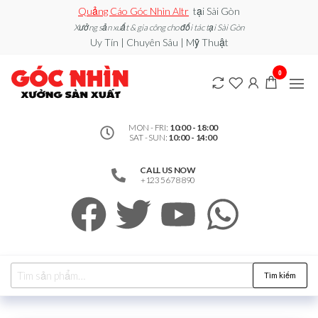
Quảng Cáo Góc Nhìn Altr
tại Sài Gòn
Xưởng sản xuất & gia công cho đối tác tại Sài Gòn
Uy Tín | Chuyên Sâu | Mỹ Thuật
0912502060
Xe đẩy
0
bán
– Xưởng
hàng /
Quầy
Sản Xuất
Booth
bán
MON - FRI:
10:00 - 18:00
SAT - SUN:
10:00 - 14:00
hàng /
Standee
/ Vòng
CALL US NOW
Xoay
+123 5678 890
may
mắn
Tìm kiếm