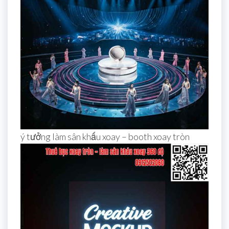
ý tưởng làm sân khấu xoay – booth xoay tròn