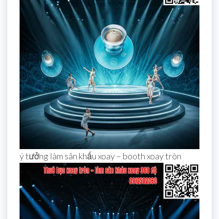
ý tưởng làm sân khấu xoay – booth xoay tròn