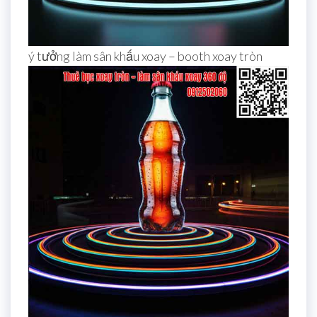
ý tưởng làm sân khấu xoay – booth xoay tròn