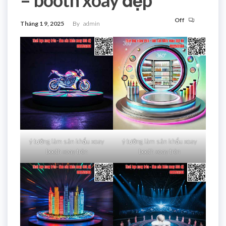
– booth xoay đẹp
Off
Tháng 1 9, 2025
By
admin
ý tưởng làm sân khấu xoay
ý tưởng làm sân khấu xoay
booth xoay tròn
booth xoay tròn