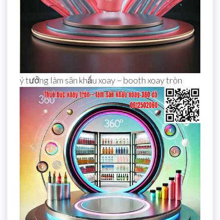
ý tưởng làm sân khấu xoay – booth xoay tròn