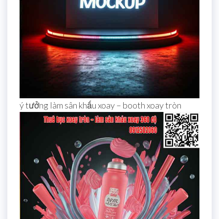
ý tưởng làm sân khấu xoay – booth xoay tròn