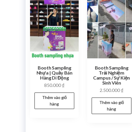
Booth Sampling
Booth Sampling
Nhựa | Quầy Bán
Trải Nghiệm
Hàng Di Động
Campus / Sự Kiện
Sinh Viên
850.000
₫
2.500.000
₫
Thêm vào giỏ
Thêm vào giỏ
hàng
hàng