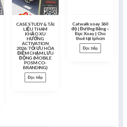
Catwalk xoay 360
CASE STUDY & TÀI
độ | Đường Băng –
LIỆU THAM
Bục Xoay | Cho
KHẢO XU
thuê tại tphcm
HƯỚNG
ACTIVATION
2026: TỐI ƯU HÓA
Đọc tiếp
ĐIỂM CHẠM LƯU
ĐỘNG (MOBILE
POSM CO-
BRANDING)
Đọc tiếp