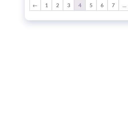
←
1
2
3
4
5
6
7
…