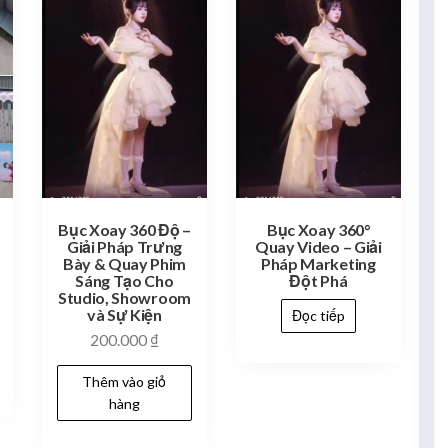
Bục Xoay 360 Độ –
Bục Xoay 360°
Giải Pháp Trưng
Quay Video – Giải
Bày & Quay Phim
Pháp Marketing
Sáng Tạo Cho
Đột Phá
Studio, Showroom
và Sự Kiện
Đọc tiếp
200.000
₫
Thêm vào giỏ
hàng