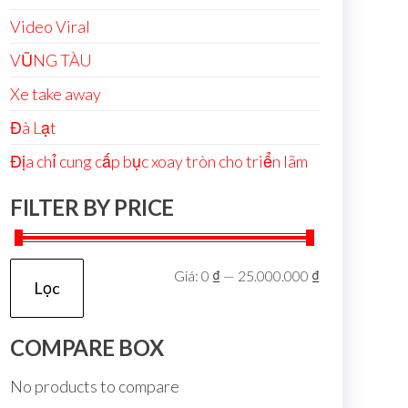
Video Viral
VŨNG TÀU
Xe take away
Đà Lạt
Địa chỉ cung cấp bục xoay tròn cho triển lãm
FILTER BY PRICE
Giá:
0 ₫
—
25.000.000 ₫
Lọc
COMPARE BOX
No products to compare