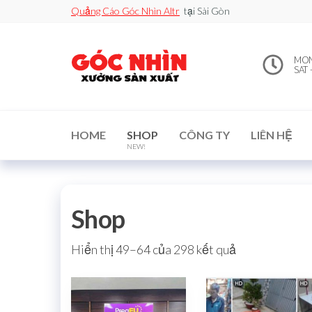
Quảng Cáo Góc Nhìn Altr
tại Sài Gòn
0912502060
Xe đẩy
MON 
bán
SAT 
– Xưởng
hàng /
Quầy
Sản Xuất
Booth
bán
hàng /
Standee
HOME
SHOP
CÔNG TY
LIÊN HỆ
/ Vòng
NEW!
Xoay
may
mắn
Shop
Hiển thị 49–64 của 298 kết quả