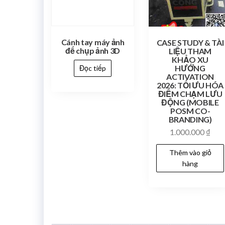
Cánh tay máy ảnh
CASE STUDY & TÀI
để chụp ảnh 3D
LIỆU THAM
KHẢO XU
HƯỚNG
Đọc tiếp
ACTIVATION
2026: TỐI ƯU HÓA
ĐIỂM CHẠM LƯU
ĐỘNG (MOBILE
POSM CO-
BRANDING)
1.000.000
₫
Thêm vào giỏ
hàng