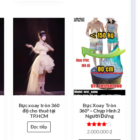
Bục xoay tròn 360
Bục Xoay Tròn
độ cho thuê tại
360° – Chụp Hình 2
TP.HCM
Người Đứng
Đọc tiếp
Được xếp
2.000.000
₫
hạng