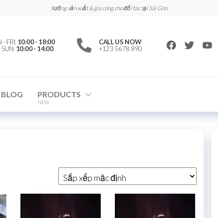
Xưởng sản xuất & gia công cho đối tác tại Sài Gòn
- FRI:
10:00 - 18:00
CALL US NOW
- SUN:
10:00 - 14:00
+123 5678 890
BLOG
PRODUCTS
NEW