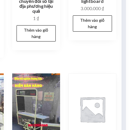
chuyển đổi số tại
lightboard
địa phương hiệu
3.000.000
₫
quả
1
₫
Thêm vào giỏ
hàng
Thêm vào giỏ
hàng