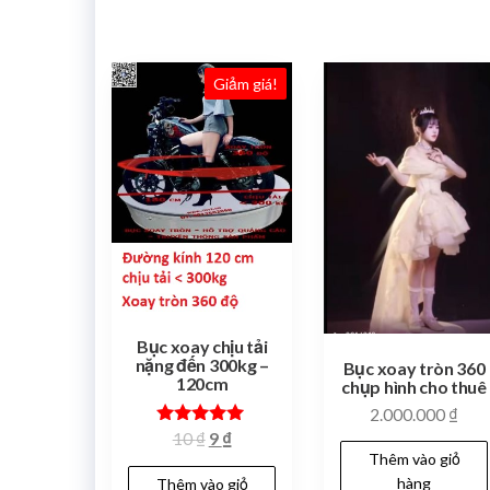
Giảm giá!
Bục xoay chịu tải
nặng đến 300kg –
Bục xoay tròn 360
120cm
chụp hình cho thuê
2.000.000
₫
Được xếp
10
₫
9
₫
hạng
Thêm vào giỏ
5.00
hàng
Thêm vào giỏ
5 sao