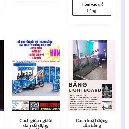
4.00
Thêm vào giỏ
5 sao
hàng
Cách giúp người
Cách hoạt động
dân sử dụng
của bảng