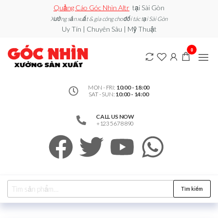
Quảng Cáo Góc Nhìn Altr
tại Sài Gòn
Xưởng sản xuất & gia công cho đối tác tại Sài Gòn
Uy Tín | Chuyên Sâu | Mỹ Thuật
0912502060
Xe đẩy
0
bán
– Xưởng
hàng /
Quầy
Sản Xuất
Booth
bán
MON - FRI:
10:00 - 18:00
SAT - SUN:
10:00 - 14:00
hàng /
Standee
/ Vòng
CALL US NOW
Xoay
+123 5678 890
may
mắn
Tìm kiếm