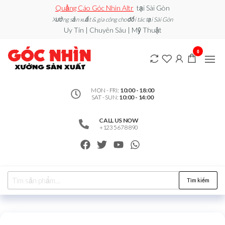
Quảng Cáo Góc Nhìn Altr
tại Sài Gòn
Xưởng sản xuất & gia công cho đối tác tại Sài Gòn
Uy Tín | Chuyên Sâu | Mỹ Thuật
0912502060
Xe đẩy
0
bán
– Xưởng
hàng /
Quầy
Sản Xuất
Booth
bán
MON - FRI:
10:00 - 18:00
SAT - SUN:
10:00 - 14:00
hàng /
Standee
/ Vòng
CALL US NOW
Xoay
+123 5678 890
may
mắn
Tìm kiếm