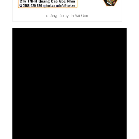
quảng cáo uy tín Sài Gòn