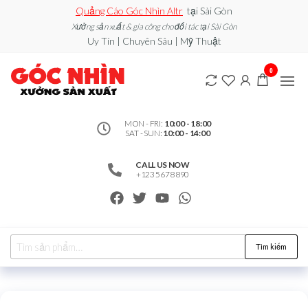
Quảng Cáo Góc Nhìn Altr
tại Sài Gòn
Xưởng sản xuất & gia công cho đối tác tại Sài Gòn
Uy Tín | Chuyên Sâu | Mỹ Thuật
0912502060
Xe đẩy
0
bán
– Xưởng
hàng /
Quầy
Sản Xuất
Booth
bán
MON - FRI:
10:00 - 18:00
SAT - SUN:
10:00 - 14:00
hàng /
Standee
/ Vòng
CALL US NOW
Xoay
+123 5678 890
may
mắn
Tìm kiếm