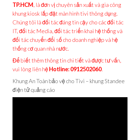
TP.HCM
, là đơn vị chuyên sản xuất và gia công
khung kiosk lắp đặt màn hình tivi thông dụng.
Chúng tôi là đối tác đáng tin cậy cho các đối tác
IT, đối tác Media, đối tác triển khai hệ thống và
đối tác chuyển đổi số cho doanh nghiệp và hệ
thống cơ quan nhà nước.
Để biết thêm thông tin chi tiết và được tư vấn,
vui lòng liên hệ
Hotline: 0912502060
.
Khung An Toàn bảo vệ cho Tivi – khung Standee
điện tử quảng cáo