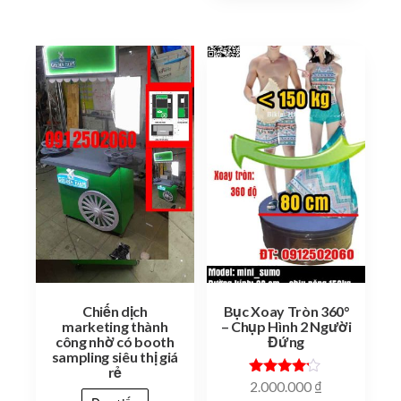
Chiến dịch
Bục Xoay Tròn 360°
marketing thành
– Chụp Hình 2 Người
công nhờ có booth
Đứng
sampling siêu thị giá
rẻ
Được xếp
2.000.000
₫
hạng