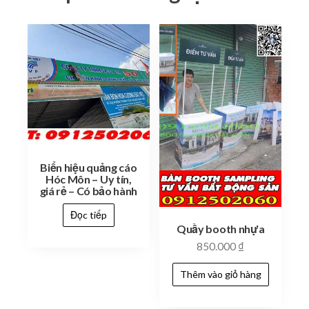
Biển hiệu quảng cáo
Hóc Môn – Uy tín,
giá rẻ – Có bảo hành
Đọc tiếp
Quầy booth nhựa
850.000
₫
Thêm vào giỏ hàng