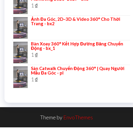
1
₫
Ảnh Đa Góc, 2D–3D & Video 360° Cho Thời
Trang - bx2
Bàn Xoay 360° Kết Hợp Đường Băng Chuyển
Động - bx_1
1
₫
Sàn Catwalk Chuyển Động 360° | Quay Người
Mẫu Đa Góc - pl
1
₫
Theme by
EnvoThemes