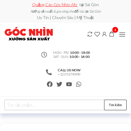
Quảng Cáo Góc Nhìn Altr
tại Sài Gòn
Xưởng sản xuất & gia công cho đối tác tại Sài Gòn
Uy Tín | Chuyên Sâu | Mỹ Thuật
0912502060
Xe đẩy
0
bán
– Xưởng
hàng /
Quầy
Sản Xuất
Booth
bán
MON - FRI:
10:00 - 18:00
SAT - SUN:
10:00 - 14:00
hàng /
Standee
/ Vòng
CALL US NOW
Xoay
+123 5678 890
may
mắn
Tìm kiếm