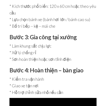
* Kích thước phổ biến: 120 x 60 cm hoặc theo yêu
cầu
* Lựa chọn bánh xe (bánh hơi lớn / bánh cao su)
* Bố trí bếp – kệ – mái che
Bước 3: Gia công tại xưởng
* Làm khung sắt chịu lực
* Xử lý chống rỉ
* Sơn hoàn thiện hoặc sơn tĩnh điện
Bước 4: Hoàn thiện – bàn giao
* Kiểm tra vận hành
* Giao xe tận nơi
* Hỗ trợ chỉnh sửa nhỏ nếu cần