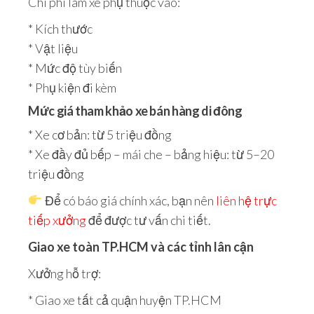
Chi phí làm xe phụ thuộc vào:
* Kích thước
* Vật liệu
* Mức độ tùy biến
* Phụ kiện đi kèm
Mức giá tham khảo xe bán hàng di đông
* Xe cơ bản: từ 5 triệu đồng
* Xe đầy đủ bếp – mái che – bảng hiệu: từ 5–20
triệu đồng
Để có báo giá chính xác, bạn nên
liên hệ trực
tiếp xưởng
để được tư vấn chi tiết.
Giao xe toàn TP.HCM và các tỉnh lân cận
Xưởng hỗ trợ:
* Giao xe tất cả quận huyện TP.HCM